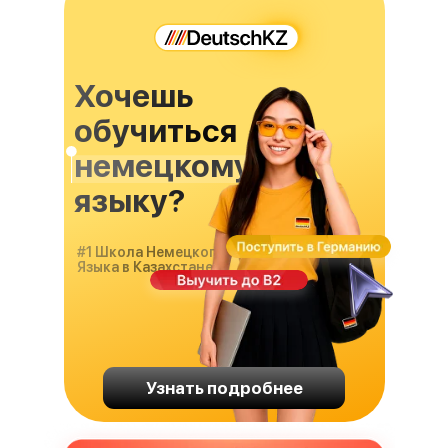
Хочешь
обучиться
немецкому
языку?
#1 Школа Немецкого
Языка в Казахстане
Узнать подробнее